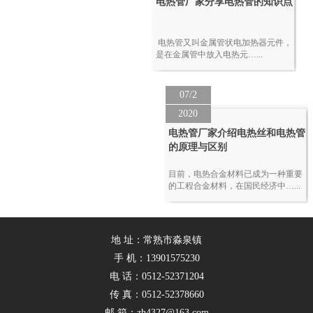
电热管厂家分享电热管的知识点
电热管又叫金属管状电加热器元件，
是在金属管中放入电热元…...
07/2
2020
电热管厂家介绍电热丝和电热管
的原理与区别
目前，电热合金材料已成为一种重要
的工程合金材料，在国民经济中…...
地 址：常熟市淼泉镇
手 机：13901575230
电 话：0512-52371204
传 真：0512-52378660
邮 箱：zh4327@163.com