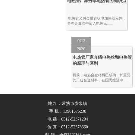
电热管厂家分享电热管的知识点
电热管又叫金属管状电加热器元件，
是在金属管中放入电热元…...
07/2
2020
电热管厂家介绍电热丝和电热管
的原理与区别
目前，电热合金材料已成为一种重要
的工程合金材料，在国民经济中…...
地 址：常熟市淼泉镇
手 机：13901575230
电 话：0512-52371204
传 真：0512-52378660
邮 箱：zh4327@163.com