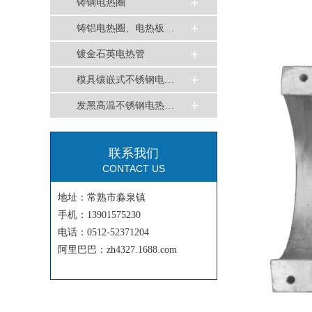
铸铜电热圈
铸铝电热圈、电热板…
镀金石英电热管
模具镶嵌式不锈钢电…
发黑高温不锈钢电热…
联系我们
CONTACT US
地址：常熟市淼泉镇
手机：13901575230
电话：0512-52371204
阿里巴巴：zh4327.1688.com