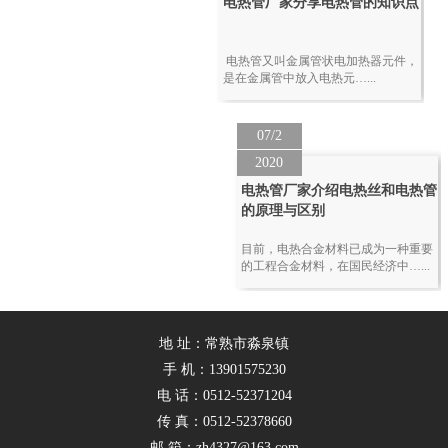
电热管厂家分享电热管的知识点
电热管又叫金属管状电加热器元件，
是在金属管中放入电热元…...
07/2
2020
电热管厂家介绍电热丝和电热管
的原理与区别
目前，电热合金材料已成为一种重要
的工程合金材料，在国民经济中…...
地 址：常熟市淼泉镇
手 机：13901575230
电 话：0512-52371204
传 真：0512-52378660
邮 箱：zh4327@163.com